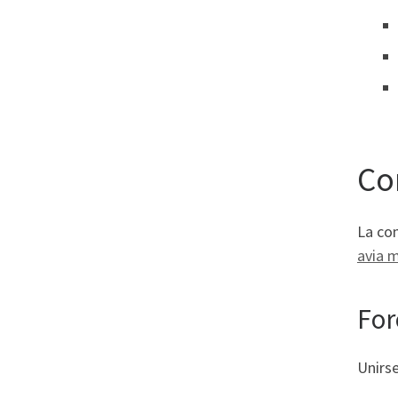
Co
La com
avia 
For
Unirse