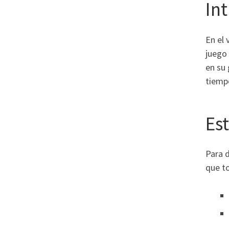
In
En el
juego 
en su
tiemp
Es
Para 
que t