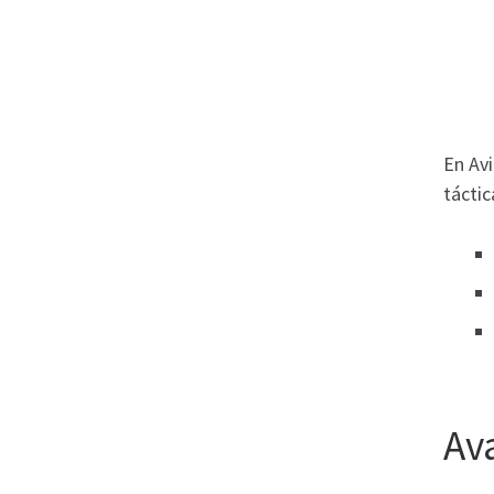
En Av
táctic
Av