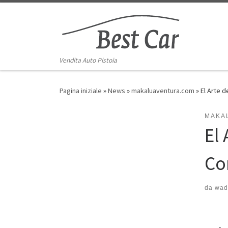
Skip to content
Vendita Auto Pistoia
Pagina iniziale
»
News
»
makaluaventura.com
»
El Arte 
MAKA
El
Co
da
wad