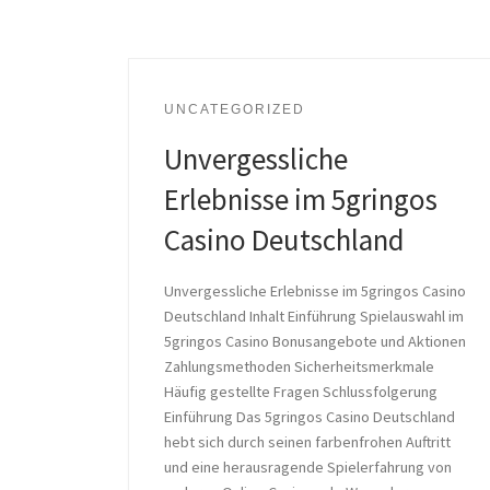
UNCATEGORIZED
Unvergessliche
Erlebnisse im 5gringos
Casino Deutschland
Unvergessliche Erlebnisse im 5gringos Casino
Deutschland Inhalt Einführung Spielauswahl im
5gringos Casino Bonusangebote und Aktionen
Zahlungsmethoden Sicherheitsmerkmale
Häufig gestellte Fragen Schlussfolgerung
Einführung Das 5gringos Casino Deutschland
hebt sich durch seinen farbenfrohen Auftritt
und eine herausragende Spielerfahrung von