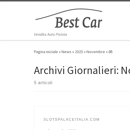
Skip to content
Vendita Auto Pistoia
Pagina iniziale
»
News
»
2025
»
Novembre
»
05
Archivi Giornalieri:
N
5 articoli
SLOTSPALACEITALIA.COM