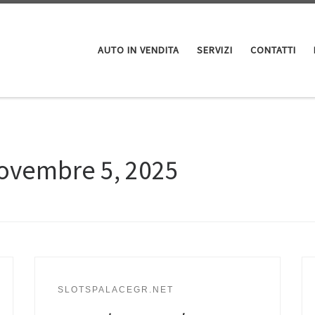
AUTO IN VENDITA
SERVIZI
CONTATTI
ovembre 5, 2025
SLOTSPALACEGR.NET