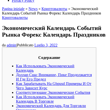
Privacy Policy
Pagina iniziale
»
News
»
Криптовалюты
»
Экономический
Календарь Событий Рынка Форекс Календарь Праздников
Криптовалюты
Экономический Календарь Событий
Рынка Форекс Календарь Праздников
da
admin
|
Pubblicato
Luglio 3, 2022
Содержание
Как Использовать Экономический
Календарь
Доллар Сша: Внимание, Пике Продолжается
И Где Его Предел
Как Зарабатывать На Gbpusd Примеры И От
Чего Зависит Курс
Соответствующие Экономические События
Как Использовать Экономический
Календарь В Торговле
Экономический Календарь Для Торговли