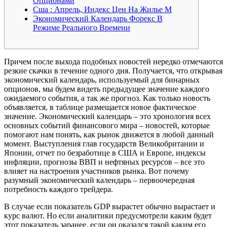
Опционами
Сша : Апрель, Индекс Цен На Жилье М
Экономический Календарь Форекс В
Режиме Реального Времени
Причем после выхода подобных новостей нередко отмечаются
резкие скачки в течение одного дня. Получается, что открывая
экономический календарь, используемый для бинарных
опционов, мы будем видеть предыдущее значение каждого
ожидаемого события, а так же прогноз. Как только новость
объявляется, в таблице размещается новое фактическое
значение. Экономический календарь – это хронология всех
основных событий финансового мира – новостей, которые
помогают нам понять, как рынок движется в любой данный
момент. Выступления глав государств Великобритании и
Японии, отчет по безработице в США и Европе, индексы
инфляции, прогнозы ВВП и нефтяных ресурсов – все это
влияет на настроения участников рынка. Вот почему
разумный экономический календарь – первоочередная
потребность каждого трейдера.
В случае если показатель GDP вырастет обычно вырастает и
курс валют. Но если аналитики предусмотрели каким будет
этот показатель заранее, если он оказался такой каким его