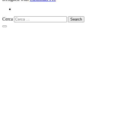
Cerca