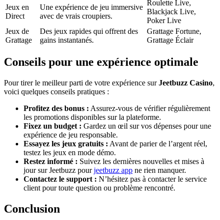
Roulette Live,
Jeux en
Une expérience de jeu immersive
Blackjack Live,
Direct
avec de vrais croupiers.
Poker Live
Jeux de
Des jeux rapides qui offrent des
Grattage Fortune,
Grattage
gains instantanés.
Grattage Éclair
Conseils pour une expérience optimale
Pour tirer le meilleur parti de votre expérience sur
Jeetbuzz Casino
,
voici quelques conseils pratiques :
Profitez des bonus :
Assurez-vous de vérifier régulièrement
les promotions disponibles sur la plateforme.
Fixez un budget :
Gardez un œil sur vos dépenses pour une
expérience de jeu responsable.
Essayez les jeux gratuits :
Avant de parier de l’argent réel,
testez les jeux en mode démo.
Restez informé :
Suivez les dernières nouvelles et mises à
jour sur Jeetbuzz pour
jeetbuzz app
ne rien manquer.
Contactez le support :
N’hésitez pas à contacter le service
client pour toute question ou problème rencontré.
Conclusion