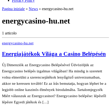
Privacy Policy
Pagina iniziale
»
News
»
energycasino-hu.net
energycasino-hu.net
1 articolo
energycasino-hu.net
Energiajátékok Világa a Casino Belépésén
Új Dimenziók az Energycasino Belépésével Üdvözöljük az
Energycasino belépés izgalmas világában! Ha mindig is szeretett
volna elmerülni a szerencsejátékok lenyűgöző univerzumaiban,
akkor ne keressen tovább! Ez az írás bemutatja, hogyan léphet be a
legjobb online kaszinós élmények birodalmába. Tartalomjegyzék
Miért válasszuk az Energycasinot? Energycasino belépése: lépésről
lépésre Egyedi játékok és […]