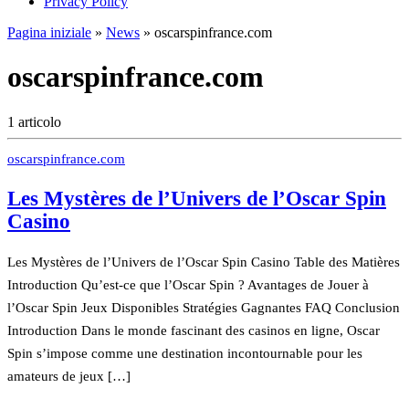
Privacy Policy
Pagina iniziale
»
News
»
oscarspinfrance.com
oscarspinfrance.com
1 articolo
oscarspinfrance.com
Les Mystères de l’Univers de l’Oscar Spin
Casino
Les Mystères de l’Univers de l’Oscar Spin Casino Table des Matières
Introduction Qu’est-ce que l’Oscar Spin ? Avantages de Jouer à
l’Oscar Spin Jeux Disponibles Stratégies Gagnantes FAQ Conclusion
Introduction Dans le monde fascinant des casinos en ligne, Oscar
Spin s’impose comme une destination incontournable pour les
amateurs de jeux […]