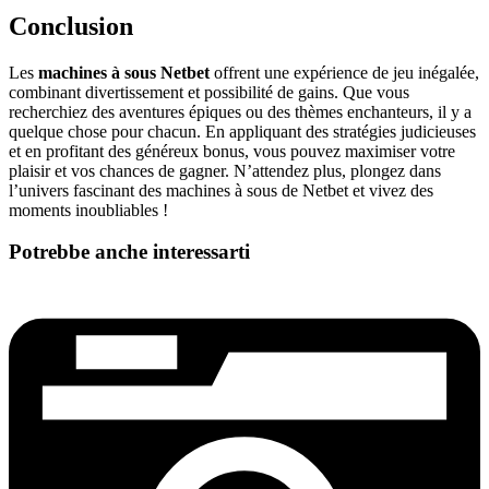
Conclusion
Les
machines à sous Netbet
offrent une expérience de jeu inégalée,
combinant divertissement et possibilité de gains. Que vous
recherchiez des aventures épiques ou des thèmes enchanteurs, il y a
quelque chose pour chacun. En appliquant des stratégies judicieuses
et en profitant des généreux bonus, vous pouvez maximiser votre
plaisir et vos chances de gagner. N’attendez plus, plongez dans
l’univers fascinant des machines à sous de Netbet et vivez des
moments inoubliables !
Potrebbe anche interessarti