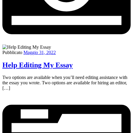
Pubblicato
Maggio 31, 2022
Help Editing My Essay
Two options are available when you’ll need editing assistance with
the essay you wrote. Two options are available for hiring an editor,
[…]