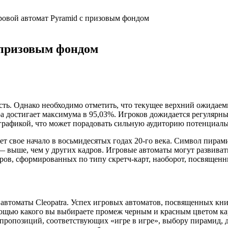
ровой автомат Pyramid с призовым фондом
 призовым фондом
ость. Однако необходимо отметить, что текущее верхний ожида
ра достигает максимума в 95,03%. Игроков дожидается регулярны
графикой, что может порадовать сильную аудиторию потенциаль
т свое начало в восьмидесятых годах 20-го века. Символ пира
— выше, чем у других кадров. Игровые автоматы могут развиват
ров, сформированных по типу скретч-карт, наоборот, посвящен
автоматы Cleopatra. Успех игровых автоматов, посвященных кн
ощью какого вы выбираете промеж черным и красным цветом кар
пропозиций, соответствующих «игре в игре», выбору пирамид, 