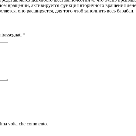
дном вращении, активируется функция вторичного вращения ден
ется, оно расширяется, для того чтоб заполнить весь барабан, 
ntrassegnati
*
ssima volta che commento.