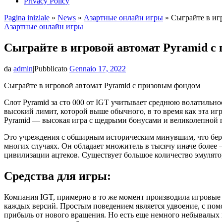
Privacy Policy
Pagina iniziale
»
News
»
Азартные онлайн игры
»
Сыграйте в иг
Азартные онлайн игры
Сыграйте в игровой автомат Pyramid с
da
admin
|
Pubblicato
Gennaio 17, 2022
Сыграйте в игровой автомат Pyramid с призовым фондом
Слот Pyramid за сто 000 от IGT учитывает среднюю волатильн
высокий лимит, которой выше обычного, в то время как эта иг
Pyramid — высокая игра с щедрыми бонусами и великолепной 
Это учреждения с обширным историческим минувшим, что бере
многих случаях. Он обладает множитель в тысячу иначе более 
цивилизации ацтеков. Существует большое количество эмулято
Средства для игры:
Компания IGT, примерно в то же момент производила игровые 
каждых версий. Простым поведением является удвоение, с пом
прибыль от нового вращения. Но есть еще немного небывалых 