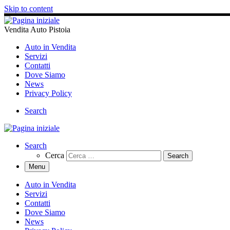
Skip to content
Vendita Auto Pistoia
Auto in Vendita
Servizi
Contatti
Dove Siamo
News
Privacy Policy
Search
Search
Cerca
Menu
Auto in Vendita
Servizi
Contatti
Dove Siamo
News