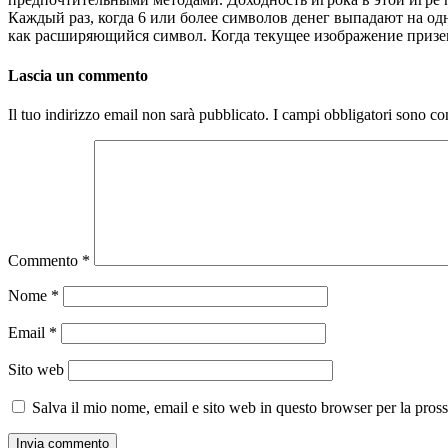
Каждый раз, когда 6 или более символов денег выпадают на о
как расширяющийся символ. Когда текущее изображение приземля
Lascia un commento
Il tuo indirizzo email non sarà pubblicato.
I campi obbligatori sono co
Commento
*
Nome
*
Email
*
Sito web
Salva il mio nome, email e sito web in questo browser per la pro