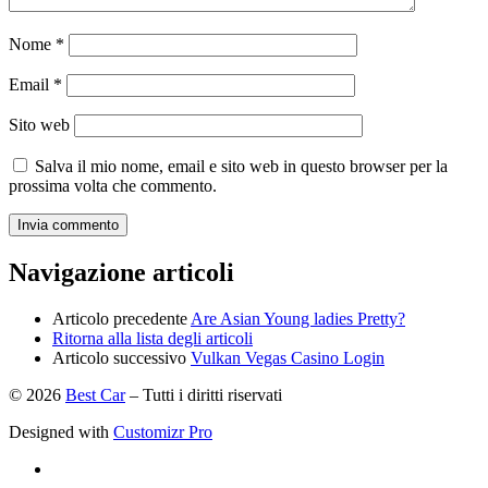
Nome
*
Email
*
Sito web
Salva il mio nome, email e sito web in questo browser per la
prossima volta che commento.
Navigazione articoli
Articolo precedente
Are Asian Young ladies Pretty?
Ritorna alla lista degli articoli
Articolo successivo
Vulkan Vegas Casino Login
© 2026
Best Car
–
Tutti i diritti riservati
Designed with
Customizr Pro