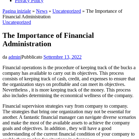
Privacy Policy
Pagina iniziale
»
News
»
Uncategorized
»
The Importance of
Financial Administration
Uncategorized
The Importance of Financial
Administration
da
admin
|
Pubblicato
Settembre 13, 2022
Financial operations is the procedure of keeping track of the bucks a
company has available to carry out its objectives. This process
consists of keeping track of cash, credit, and expenses to ensure that
the organization stays on profitable and can meet its objectives.
Nevertheless , it is more keeping track of the money. This process
also includes determining the economical wellness of the company.
Financial supervision strategies vary from company to company.
The strategies that bring one organization may not be essential for
another. A fantastic financial manager can navigate diverse scenarios
and make the most of the available assets to achieve the company
goals and objectives. In addition , they will have a good
understanding of the current financial condition of your company to