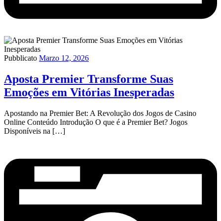
Pubblicato
Marzo 12, 2026
Aposta Premier Transforme Suas
Emoções em Vitórias Inesperadas
Apostando na Premier Bet: A Revolução dos Jogos de Casino
Online Conteúdo Introdução O que é a Premier Bet? Jogos
Disponíveis na […]