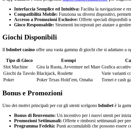
Interfaccia Semplice ed Intuitiva:
Facilita la navigazione e re
Compatibilità Mobile:
Funziona su diversi dispositivi, permett
Accesso a Promozioni Esclusive:
Offerte speciali disponibili s
Gioco Responsabile:
Strumenti incorporati per aiutare a gestire
Giochi Disponibili
Il
bdmbet casino
offre una vasta gamma di giochi che si adattano a og
Tipo di Gioco
Esempi
Ca
Slot Machine
Gira la Ruota, Avventure nel Mare
Grafica accattiv
Giochi da Tavolo
Blackjack, Roulette
Varie varianti c
Poker
Poker Texas Hold’em, Omaha
Tornei e cash g
Bonus e Promozioni
Uno dei motivi principali per cui gli utenti scelgono
bdmbet
è la gam
Bonus di Benvenuto:
Un incentivo per i nuovi utenti per inizia
Promozioni Settimanali:
Offerte e rimborsi settimanali per prem
Programma Fedeltà:
Punti accumulabili che possono essere co