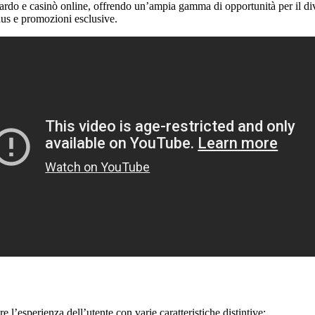
zardo e casinò online, offrendo un’ampia gamma di opportunità per il div
nus e promozioni esclusive.
e l’esperienza dell’utente con varie caratteristiche distintive: