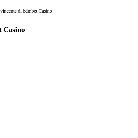
vincente di bdmbet Casino
t Casino