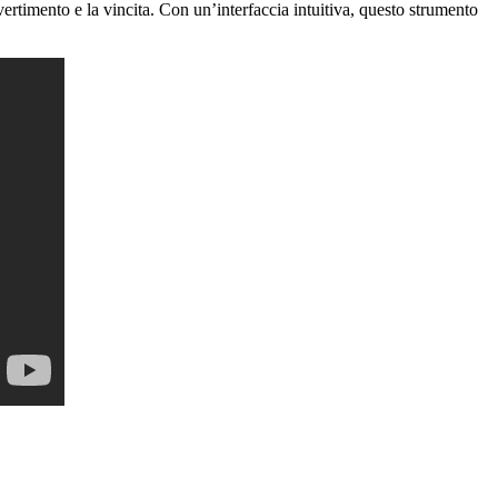
ertimento e la vincita. Con un’interfaccia intuitiva, questo strumento