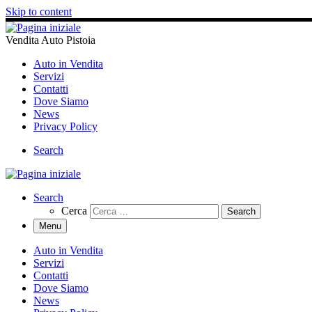
Skip to content
Vendita Auto Pistoia
Auto in Vendita
Servizi
Contatti
Dove Siamo
News
Privacy Policy
Search
Search
Cerca
Menu
Auto in Vendita
Servizi
Contatti
Dove Siamo
News