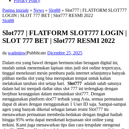
Privacy Policy
Pagina iniziale
»
News
»
Slot88
»
Slot777 | FLATFORM SLOT777
LOGIN | SLOT 777 BET | Slot777 RESMI 2022
Slot88
Slot777 | FLATFORM SLOT777 LOGIN |
SLOT 777 BET | Slot777 RESMI 2022
da
wadminw
|
Pubblicato
Dicembre 25, 2025
Dalam era yang bawel dengan bermunculan beragam digital ini,
mudah untuk menemukan lapisan situs judi slot online terpercaya,
tinggal menelusuri mesin pemburu pada internet selanjutnya banyak
pilihan media slot yang bisa merupakan tempat untuk kalian
melakukan taruhan slot setiap hari.
Slot777
adalah salah satunya
dalam hal ini menjadi daftar situs slot 777 ini terlengkap dengan
berjibun keunggulan dalam memainkan slot777. Dengan
menggunakan platform slot77 terbaik yang Asia, semua permainan
dapat di akses dengan menggunakan 1 User ID saja. Sampai-sampai
agen yang banyak dikenal sebagai laman resmi Slot777 itu
menawarkan permainan membeda-bedakan dengan tingkat hadiah
hingga 95% serta dapat menikmati kejuaraan slot online yang
terkini. Kami juga menawarkan tips dan cara terupdate mengenai