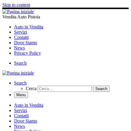
Skip to content
Vendita Auto Pistoia
Auto in Vendita
Servizi
Contatti
Dove Siamo
News
Privacy Policy
Search
Search
Cerca
Menu
Auto in Vendita
Servizi
Contatti
Dove Siamo
News