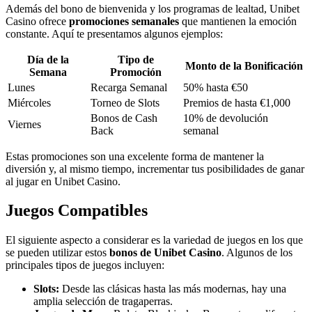
Además del bono de bienvenida y los programas de lealtad, Unibet
Casino ofrece
promociones semanales
que mantienen la emoción
constante. Aquí te presentamos algunos ejemplos:
Día de la
Tipo de
Monto de la Bonificación
Semana
Promoción
Lunes
Recarga Semanal
50% hasta €50
Miércoles
Torneo de Slots
Premios de hasta €1,000
Bonos de Cash
10% de devolución
Viernes
Back
semanal
Estas promociones son una excelente forma de mantener la
diversión y, al mismo tiempo, incrementar tus posibilidades de ganar
al jugar en Unibet Casino.
Juegos Compatibles
El siguiente aspecto a considerar es la variedad de juegos en los que
se pueden utilizar estos
bonos de Unibet Casino
. Algunos de los
principales tipos de juegos incluyen:
Slots:
Desde las clásicas hasta las más modernas, hay una
amplia selección de tragaperras.