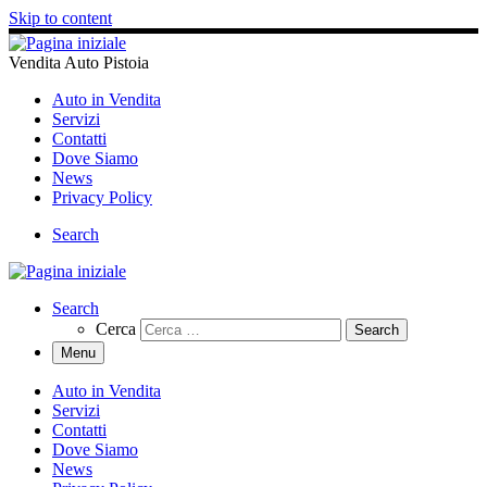
Skip to content
Vendita Auto Pistoia
Auto in Vendita
Servizi
Contatti
Dove Siamo
News
Privacy Policy
Search
Search
Cerca
Menu
Auto in Vendita
Servizi
Contatti
Dove Siamo
News