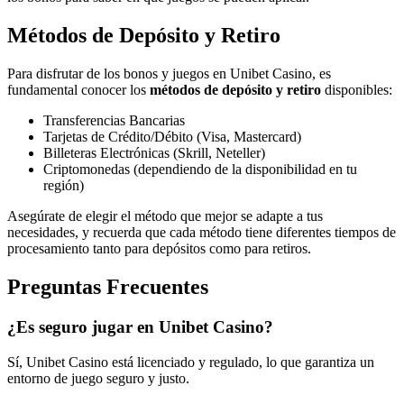
Métodos de Depósito y Retiro
Para disfrutar de los bonos y juegos en Unibet Casino, es
fundamental conocer los
métodos de depósito y retiro
disponibles:
Transferencias Bancarias
Tarjetas de Crédito/Débito (Visa, Mastercard)
Billeteras Electrónicas (Skrill, Neteller)
Criptomonedas (dependiendo de la disponibilidad en tu
región)
Asegúrate de elegir el método que mejor se adapte a tus
necesidades, y recuerda que cada método tiene diferentes tiempos de
procesamiento tanto para depósitos como para retiros.
Preguntas Frecuentes
¿Es seguro jugar en Unibet Casino?
Sí, Unibet Casino está licenciado y regulado, lo que garantiza un
entorno de juego seguro y justo.