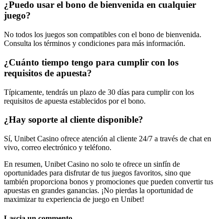
¿Puedo usar el bono de bienvenida en cualquier
juego?
No todos los juegos son compatibles con el bono de bienvenida.
Consulta los términos y condiciones para más información.
¿Cuánto tiempo tengo para cumplir con los
requisitos de apuesta?
Típicamente, tendrás un plazo de 30 días para cumplir con los
requisitos de apuesta establecidos por el bono.
¿Hay soporte al cliente disponible?
Sí, Unibet Casino ofrece atención al cliente 24/7 a través de chat en
vivo, correo electrónico y teléfono.
En resumen, Unibet Casino no solo te ofrece un sinfín de
oportunidades para disfrutar de tus juegos favoritos, sino que
también proporciona bonos y promociones que pueden convertir tus
apuestas en grandes ganancias. ¡No pierdas la oportunidad de
maximizar tu experiencia de juego en Unibet!
Lascia un commento