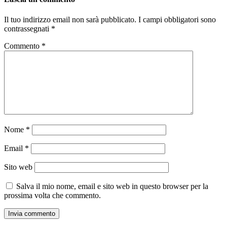
Il tuo indirizzo email non sarà pubblicato.
I campi obbligatori sono
contrassegnati
*
Commento
*
Nome
*
Email
*
Sito web
Salva il mio nome, email e sito web in questo browser per la
prossima volta che commento.