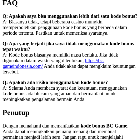
FAQ
Q: Apakah saya bisa menggunakan lebih dari satu kode bonus?
A: Biasanya tidak, tetapi beberapa casino mungkin
memperbolehkan penggunaan kode bonus yang berbeda dalam
periode tertentu. Pastikan untuk memeriksa syaratnya.
Q: Apa yang terjadi jika saya tidak menggunakan kode bonus
tepat waktu?
A: Kode bonus biasanya memiliki masa berlaku. Jika tidak
digunakan dalam waktu yang ditentukan,
https://bc-
gameindonesia.com/
Anda tidak akan dapat mengklaim keuntungan
tersebut.
Q: Apakah ada risiko menggunakan kode bonus?
A: Selama Anda membaca syarat dan ketentuan, menggunakan
kode bonus adalah cara yang aman dan bermanfaat untuk
meningkatkan pengalaman bermain Anda.
Penutup
Dengan memahami dan memanfaatkan
kode bonus BC Game
,
Anda dapat meningkatkan peluang menang dan membuat
permainan menjadi lebih seru. Jangan ragu untuk menjelajahi