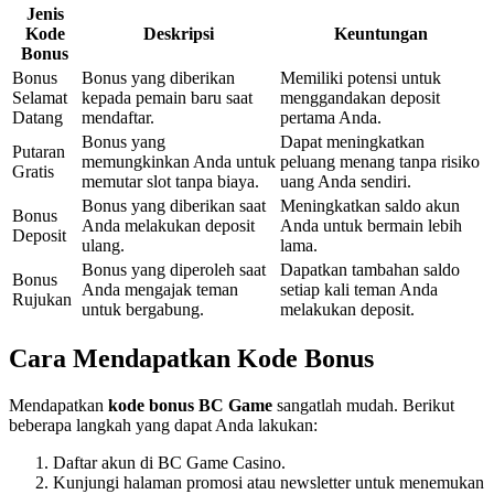
Jenis
Kode
Deskripsi
Keuntungan
Bonus
Bonus
Bonus yang diberikan
Memiliki potensi untuk
Selamat
kepada pemain baru saat
menggandakan deposit
Datang
mendaftar.
pertama Anda.
Bonus yang
Dapat meningkatkan
Putaran
memungkinkan Anda untuk
peluang menang tanpa risiko
Gratis
memutar slot tanpa biaya.
uang Anda sendiri.
Bonus yang diberikan saat
Meningkatkan saldo akun
Bonus
Anda melakukan deposit
Anda untuk bermain lebih
Deposit
ulang.
lama.
Bonus yang diperoleh saat
Dapatkan tambahan saldo
Bonus
Anda mengajak teman
setiap kali teman Anda
Rujukan
untuk bergabung.
melakukan deposit.
Cara Mendapatkan Kode Bonus
Mendapatkan
kode bonus BC Game
sangatlah mudah. Berikut
beberapa langkah yang dapat Anda lakukan:
Daftar akun di BC Game Casino.
Kunjungi halaman promosi atau newsletter untuk menemukan