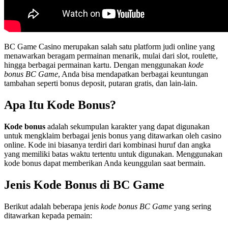
BC Game Casino merupakan salah satu platform judi online yang
menawarkan beragam permainan menarik, mulai dari slot, roulette,
hingga berbagai permainan kartu. Dengan menggunakan
kode
bonus BC Game
, Anda bisa mendapatkan berbagai keuntungan
tambahan seperti bonus deposit, putaran gratis, dan lain-lain.
Apa Itu Kode Bonus?
Kode bonus
adalah sekumpulan karakter yang dapat digunakan
untuk mengklaim berbagai jenis bonus yang ditawarkan oleh casino
online. Kode ini biasanya terdiri dari kombinasi huruf dan angka
yang memiliki batas waktu tertentu untuk digunakan. Menggunakan
kode bonus dapat memberikan Anda keunggulan saat bermain.
Jenis Kode Bonus di BC Game
Berikut adalah beberapa jenis
kode bonus BC Game
yang sering
ditawarkan kepada pemain: