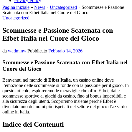
Privacy Policy
Pagina iniziale
»
News
»
Uncategorized
»
Scommesse e Passione
Scatenata con Efbet Italia nel Cuore del Gioco
Uncategorized
Scommesse e Passione Scatenata con
Efbet Italia nel Cuore del Gioco
da
wadminw
|
Pubblicato
Febbraio 14, 2026
Scommesse e Passione Scatenata con Efbet Italia nel
Cuore del Gioco
Benvenuti nel mondo di
Efbet Italia
, un casino online dove
l’emozione delle scommesse si fonde con la passione per il gioco. In
questo articolo, esploreremo le meraviglie che offre Efbet, dalle
scommesse sportive ai giochi da casino, fino ai bonus imperdibili e
alla sicurezza degli utenti. Scopriremo insieme perché Efbet è
diventato uno dei nomi più rispettati nel settore del gioco d’azzardo
online in Italia.
Indice dei Contenuti