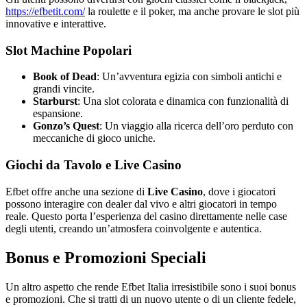
https://efbetit.com/
la roulette e il poker, ma anche provare le slot più
innovative e interattive.
Slot Machine Popolari
Book of Dead
: Un’avventura egizia con simboli antichi e
grandi vincite.
Starburst
: Una slot colorata e dinamica con funzionalità di
espansione.
Gonzo’s Quest
: Un viaggio alla ricerca dell’oro perduto con
meccaniche di gioco uniche.
Giochi da Tavolo e Live Casino
Efbet offre anche una sezione di
Live Casino
, dove i giocatori
possono interagire con dealer dal vivo e altri giocatori in tempo
reale. Questo porta l’esperienza del casino direttamente nelle case
degli utenti, creando un’atmosfera coinvolgente e autentica.
Bonus e Promozioni Speciali
Un altro aspetto che rende Efbet Italia irresistibile sono i suoi bonus
e promozioni. Che si tratti di un nuovo utente o di un cliente fedele,