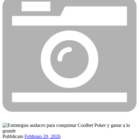
Pubblicato
Febbraio 20, 2026