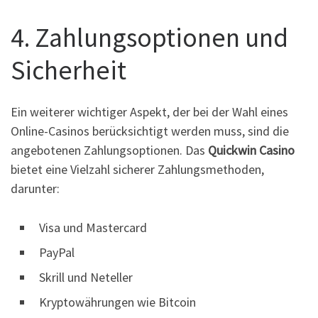
4. Zahlungsoptionen und
Sicherheit
Ein weiterer wichtiger Aspekt, der bei der Wahl eines
Online-Casinos berücksichtigt werden muss, sind die
angebotenen Zahlungsoptionen. Das
Quickwin Casino
bietet eine Vielzahl sicherer Zahlungsmethoden,
darunter:
Visa und Mastercard
PayPal
Skrill und Neteller
Kryptowährungen wie Bitcoin