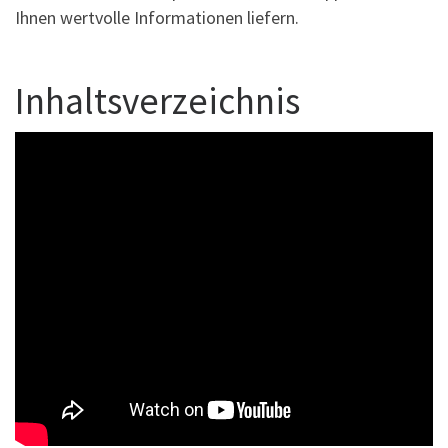
Ihnen wertvolle Informationen liefern.
Inhaltsverzeichnis