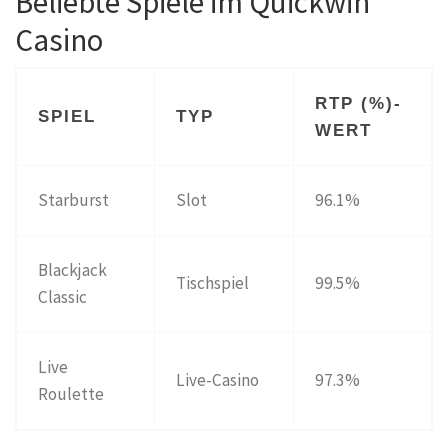
Beliebte Spiele im Quickwin
Casino
RTP (%)-
SPIEL
TYP
WERT
Starburst
Slot
96.1%
Blackjack
Tischspiel
99.5%
Classic
Live
Live-Casino
97.3%
Roulette