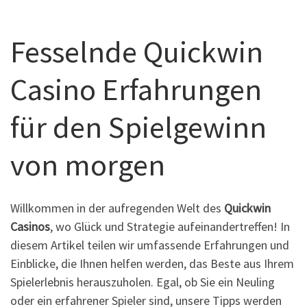
Fesselnde Quickwin
Casino Erfahrungen
für den Spielgewinn
von morgen
Willkommen in der aufregenden Welt des
Quickwin
Casinos
, wo Glück und Strategie aufeinandertreffen! In
diesem Artikel teilen wir umfassende Erfahrungen und
Einblicke, die Ihnen helfen werden, das Beste aus Ihrem
Spielerlebnis herauszuholen. Egal, ob Sie ein Neuling
oder ein erfahrener Spieler sind, unsere Tipps werden