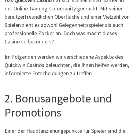
Das
Quickwin Casino
hat sich schnell einen Namen in
der Online-Gaming-Community gemacht. Mit seiner
benutzerfreundlichen Oberfläche und einer Vielzahl von
Spielen zieht es sowohl Gelegenheitsspieler als auch
professionelle Zocker an. Doch was macht dieses
Casino so besonders?
Im Folgenden werden wir verschiedene Aspekte des
Quickwin Casinos beleuchten, die Ihnen helfen werden,
informierte Entscheidungen zu treffen.
2. Bonusangebote und
Promotions
Einer der Hauptanziehungspunkte für Spieler sind die