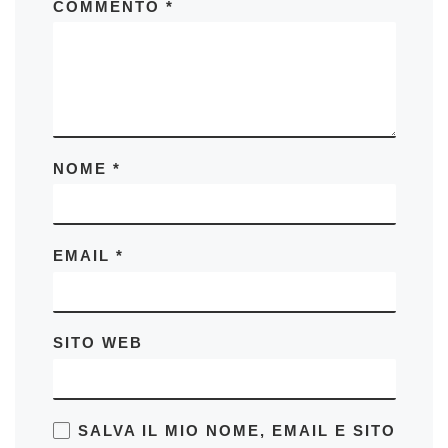
COMMENTO
*
NOME
*
EMAIL
*
SITO WEB
SALVA IL MIO NOME, EMAIL E SITO