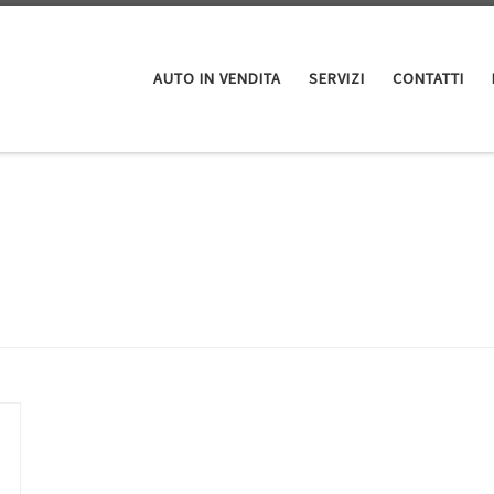
AUTO IN VENDITA
SERVIZI
CONTATTI