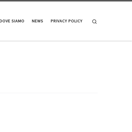
Search
DOVE SIAMO
NEWS
PRIVACY POLICY