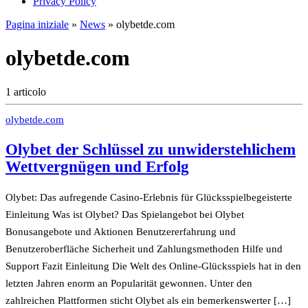
Privacy Policy
Pagina iniziale
»
News
»
olybetde.com
olybetde.com
1 articolo
olybetde.com
Olybet der Schlüssel zu unwiderstehlichem
Wettvergnügen und Erfolg
Olybet: Das aufregende Casino-Erlebnis für Glücksspielbegeisterte
Einleitung Was ist Olybet? Das Spielangebot bei Olybet
Bonusangebote und Aktionen Benutzererfahrung und
Benutzeroberfläche Sicherheit und Zahlungsmethoden Hilfe und
Support Fazit Einleitung Die Welt des Online-Glücksspiels hat in den
letzten Jahren enorm an Popularität gewonnen. Unter den
zahlreichen Plattformen sticht Olybet als ein bemerkenswerter […]