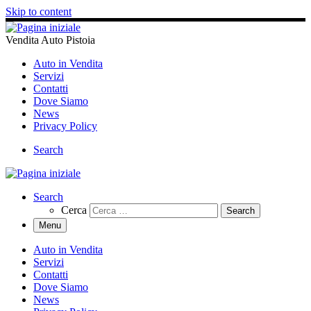
Skip to content
Vendita Auto Pistoia
Auto in Vendita
Servizi
Contatti
Dove Siamo
News
Privacy Policy
Search
Search
Cerca
Menu
Auto in Vendita
Servizi
Contatti
Dove Siamo
News