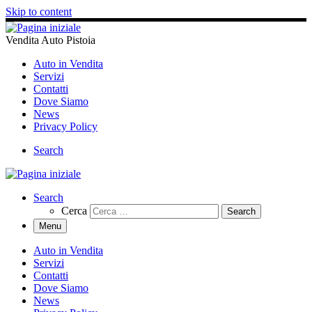
Skip to content
Vendita Auto Pistoia
Auto in Vendita
Servizi
Contatti
Dove Siamo
News
Privacy Policy
Search
Search
Cerca
Menu
Auto in Vendita
Servizi
Contatti
Dove Siamo
News