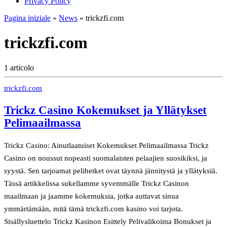
Privacy Policy
Pagina iniziale
»
News
»
trickzfi.com
trickzfi.com
1 articolo
trickzfi.com
Trickz Casino Kokemukset ja Yllätykset
Pelimaailmassa
Trickz Casino: Ainutlaatuiset Kokemukset Pelimaailmassa Trickz
Casino on noussut nopeasti suomalaisten pelaajien suosikiksi, ja
syystä. Sen tarjoamat pelihetket ovat täynnä jännitystä ja yllätyksiä.
Tässä artikkelissa sukellamme syvemmälle Trickz Casinon
maailmaan ja jaamme kokemuksia, jotka auttavat sinua
ymmärtämään, mitä tämä trickzfi.com kasino voi tarjota.
Sisällysluettelo Trickz Kasinon Esittely Pelivalikoima Bonukset ja