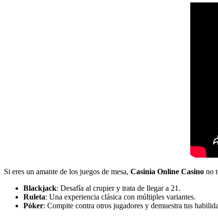
Si eres un amante de los juegos de mesa,
Casinia Online Casino
no t
Blackjack
: Desafía al crupier y trata de llegar a 21.
Ruleta
: Una experiencia clásica con múltiples variantes.
Póker
: Compite contra otros jugadores y demuestra tus habilid