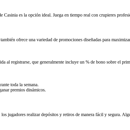
de Casinia es la opción ideal. Juega en tiempo real con crupieres profes
e también ofrece una variedad de promociones diseñadas para maximizar 
a al registrarse, que generalmente incluye un % de bono sobre el primer
rante toda la semana.
 ganar premios dinámicos.
 los jugadores realizar depósitos y retiros de manera fácil y segura. Al