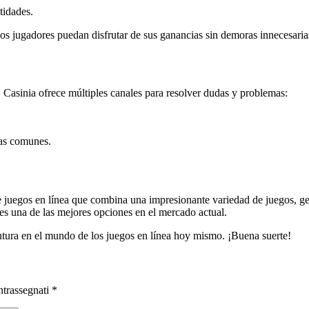
tidades.
os jugadores puedan disfrutar de sus ganancias sin demoras innecesaria
e. Casinia ofrece múltiples canales para resolver dudas y problemas:
mas comunes.
 juegos en línea que combina una impresionante variedad de juegos, gen
es una de las mejores opciones en el mercado actual.
tura en el mundo de los juegos en línea hoy mismo. ¡Buena suerte!
ntrassegnati
*