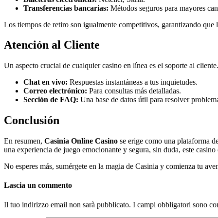
Transferencias bancarias:
Métodos seguros para mayores can
Los tiempos de retiro son igualmente competitivos, garantizando que l
Atención al Cliente
Un aspecto crucial de cualquier casino en línea es el soporte al client
Chat en vivo:
Respuestas instantáneas a tus inquietudes.
Correo electrónico:
Para consultas más detalladas.
Sección de FAQ:
Una base de datos útil para resolver proble
Conclusión
En resumen,
Casinia Online Casino
se erige como una plataforma de
una experiencia de juego emocionante y segura, sin duda, este casino 
No esperes más, sumérgete en la magia de Casinia y comienza tu aven
Lascia un commento
Il tuo indirizzo email non sarà pubblicato.
I campi obbligatori sono co