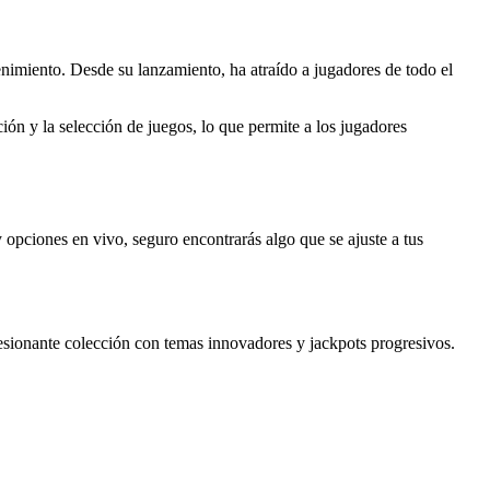
nimiento. Desde su lanzamiento, ha atraído a jugadores de todo el
ación y la selección de juegos, lo que permite a los jugadores
opciones en vivo, seguro encontrarás algo que se ajuste a tus
resionante colección con temas innovadores y jackpots progresivos.