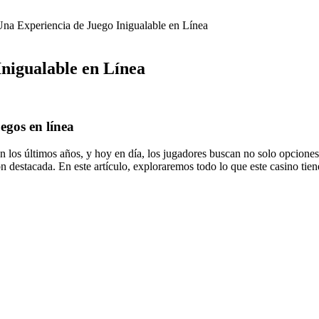
Una Experiencia de Juego Inigualable en Línea
Inigualable en Línea
egos en línea
los últimos años, y hoy en día, los jugadores buscan no solo opciones 
 destacada. En este artículo, exploraremos todo lo que este casino tien