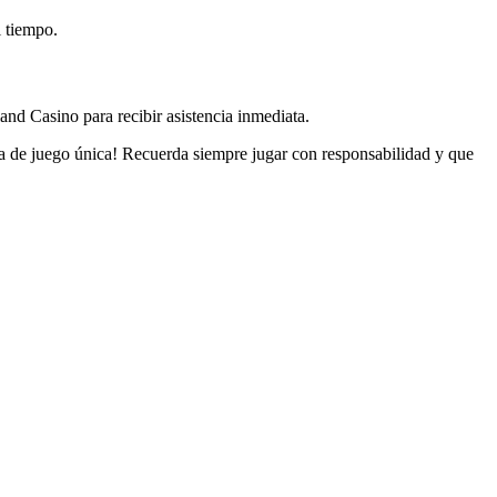
l tiempo.
and Casino para recibir asistencia inmediata.
cia de juego única! Recuerda siempre jugar con responsabilidad y que