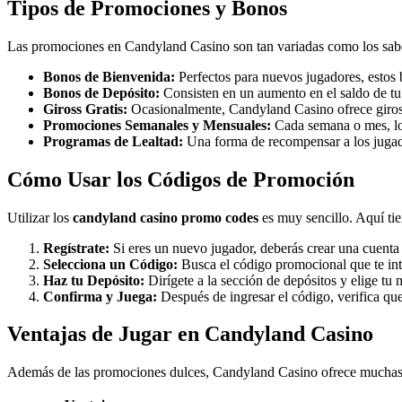
Tipos de Promociones y Bonos
Las promociones en Candyland Casino son tan variadas como los sabor
Bonos de Bienvenida:
Perfectos para nuevos jugadores, estos 
Bonos de Depósito:
Consisten en un aumento en el saldo de tu c
Giross Gratis:
Ocasionalmente, Candyland Casino ofrece giros g
Promociones Semanales y Mensuales:
Cada semana o mes, los
Programas de Lealtad:
Una forma de recompensar a los jugado
Cómo Usar los Códigos de Promoción
Utilizar los
candyland casino promo codes
es muy sencillo. Aquí tie
Regístrate:
Si eres un nuevo jugador, deberás crear una cuenta
Selecciona un Código:
Busca el código promocional que te inte
Haz tu Depósito:
Dirígete a la sección de depósitos y elige t
Confirma y Juega:
Después de ingresar el código, verifica que
Ventajas de Jugar en Candyland Casino
Además de las promociones dulces, Candyland Casino ofrece muchas ve