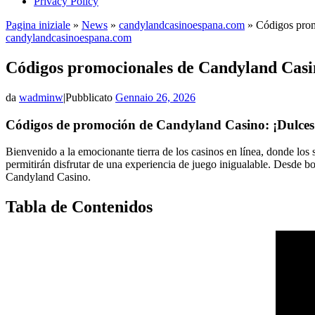
Privacy Policy
Pagina iniziale
»
News
»
candylandcasinoespana.com
»
Códigos prom
candylandcasinoespana.com
Códigos promocionales de Candyland Casin
da
wadminw
|
Pubblicato
Gennaio 26, 2026
Códigos de promoción de Candyland Casino: ¡Dulces 
Bienvenido a la emocionante tierra de los casinos en línea, donde lo
permitirán disfrutar de una experiencia de juego inigualable. Desde bo
Candyland Casino.
Tabla de Contenidos