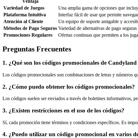
Ventaja
Variedad de Juegos
Una amplia gama de opciones que incluye
Plataforma Intuitiva
Interfaz fácil de usar que permite navega
Atención al Cliente
Un equipo de soporte amigable y accesible
Métodos de Pago Seguros
Variedad de alternativas de pago seguras 
Promociones Regulares
Ofertas continuas que permiten a los jug
Preguntas Frecuentes
1. ¿Qué son los códigos promocionales de Candyland
Los códigos promocionales son combinaciones de letras y números que
2. ¿Cómo puedo obtener los códigos promocionales?
Los códigos suelen ser enviados a través de boletines informativos, p
3. ¿Existen restricciones en el uso de los códigos?
Sí, cada promoción tiene términos y condiciones específicos. Es import
4. ¿Puedo utilizar un código promocional en varios d