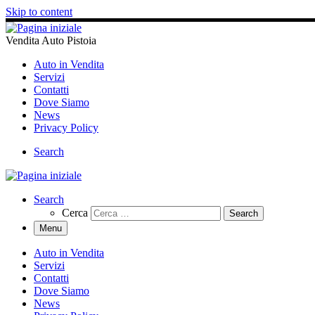
Skip to content
Vendita Auto Pistoia
Auto in Vendita
Servizi
Contatti
Dove Siamo
News
Privacy Policy
Search
Search
Cerca
Menu
Auto in Vendita
Servizi
Contatti
Dove Siamo
News