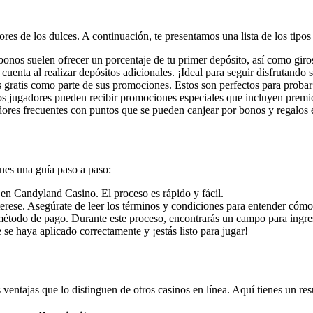
es de los dulces. A continuación, te presentamos una lista de los tip
bonos suelen ofrecer un porcentaje de tu primer depósito, así como giro
uenta al realizar depósitos adicionales. ¡Ideal para seguir disfrutando 
ratis como parte de sus promociones. Estos son perfectos para probar 
 jugadores pueden recibir promociones especiales que incluyen premios
res frecuentes con puntos que se pueden canjear por bonos y regalos 
nes una guía paso a paso:
 en Candyland Casino. El proceso es rápido y fácil.
rese. Asegúrate de leer los términos y condiciones para entender cómo 
u método de pago. Durante este proceso, encontrarás un campo para ingre
 se haya aplicado correctamente y ¡estás listo para jugar!
ntajas que lo distinguen de otros casinos en línea. Aquí tienes un res