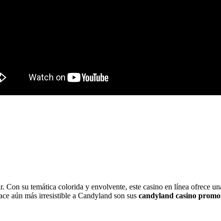
ar. Con su temática colorida y envolvente, este casino en línea ofrece
hace aún más irresistible a Candyland son sus
candyland casino promo