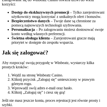
korzyści:
Dostęp do ekskluzywnych promocji
– Tylko zarejestrowani
użytkownicy mogą korzystać z unikalnych ofert i bonusów.
Bezpieczeństwo danych
– Twoje dane są chronione za
pomocą najnowszych technologii szyfrowania.
Personalizacja
– Po zalogowaniu możesz dostosować swoje
konto według własnych preferencji.
Świetna obsługa klienta
– Zarejestrowani gracze mają
priorytet w dostępie do zespołu wsparcia.
Jak się zalogować?
Aby rozpocząć swoją przygodę w Winbeatz, wystarczy kilka
prostych kroków:
Wejdź na stronę Winbeatz Casino.
Kliknij przycisk „Zaloguj się” umieszczony w prawym
górnym rogu.
Wprowadź swój adres e-mail oraz hasło.
Kliknij „Zaloguj się” i ciesz się grą!
Jeśli nie masz jeszcze konta, proces rejestracji jest równie prosty i
szybki.