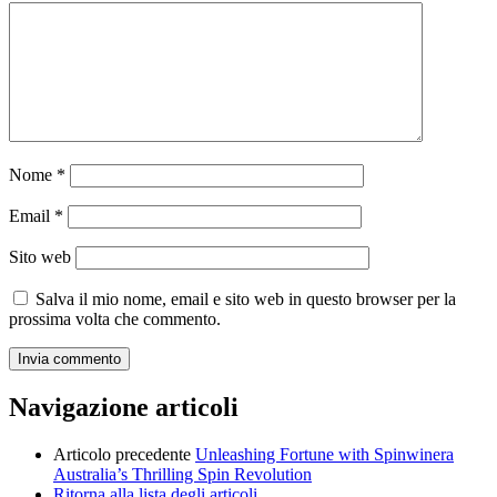
Nome
*
Email
*
Sito web
Salva il mio nome, email e sito web in questo browser per la
prossima volta che commento.
Navigazione articoli
Articolo precedente
Unleashing Fortune with Spinwinera
Australia’s Thrilling Spin Revolution
Ritorna alla lista degli articoli