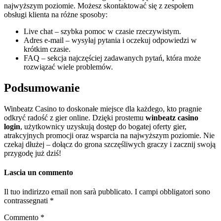
najwyższym poziomie. Możesz skontaktować się z zespołem
obsługi klienta na różne sposoby:
Live chat – szybka pomoc w czasie rzeczywistym.
Adres e-mail – wysyłaj pytania i oczekuj odpowiedzi w
krótkim czasie.
FAQ – sekcja najczęściej zadawanych pytań, która może
rozwiązać wiele problemów.
Podsumowanie
Winbeatz Casino to doskonałe miejsce dla każdego, kto pragnie
odkryć radość z gier online. Dzięki prostemu
winbeatz casino
login
, użytkownicy uzyskują dostęp do bogatej oferty gier,
atrakcyjnych promocji oraz wsparcia na najwyższym poziomie. Nie
czekaj dłużej – dołącz do grona szczęśliwych graczy i zacznij swoją
przygodę już dziś!
Lascia un commento
Il tuo indirizzo email non sarà pubblicato.
I campi obbligatori sono
contrassegnati
*
Commento
*