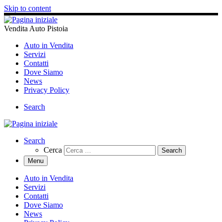
Skip to content
Vendita Auto Pistoia
Auto in Vendita
Servizi
Contatti
Dove Siamo
News
Privacy Policy
Search
Search
Cerca
Menu
Auto in Vendita
Servizi
Contatti
Dove Siamo
News