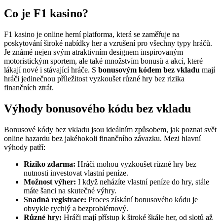
Co je F1 kasino?
F1 kasino je online herní platforma, která se zaměřuje na
poskytování široké nabídky her a vzrušení pro všechny typy hráčů.
Je známé nejen svým atraktivním designem inspirovaným
motoristickým sportem, ale také množstvím bonusů a akcí, které
lákají nové i stávající hráče. S
bonusovým kódem bez vkladu
mají
hráči jedinečnou příležitost vyzkoušet různé hry bez rizika
finančních ztrát.
Výhody bonusového kódu bez vkladu
Bonusové kódy bez vkladu jsou ideálním způsobem, jak poznat svět
online hazardu bez jakéhokoli finančního závazku. Mezi hlavní
výhody patří:
Riziko zdarma:
Hráči mohou vyzkoušet různé hry bez
nutnosti investovat vlastní peníze.
Možnost výher:
I když neházíte vlastní peníze do hry, stále
máte šanci na skutečné výhry.
Snadná registrace:
Proces získání bonusového kódu je
obvykle rychlý a bezproblémový.
Různé hry:
Hráči mají přístup k široké škále her, od slotů až