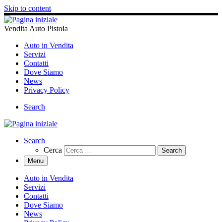
Skip to content
Vendita Auto Pistoia
Auto in Vendita
Servizi
Contatti
Dove Siamo
News
Privacy Policy
Search
Search
Cerca
Menu
Auto in Vendita
Servizi
Contatti
Dove Siamo
News