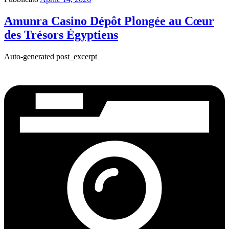
Amunra Casino Dépôt Plongée au Cœur
des Trésors Égyptiens
Auto-generated post_excerpt