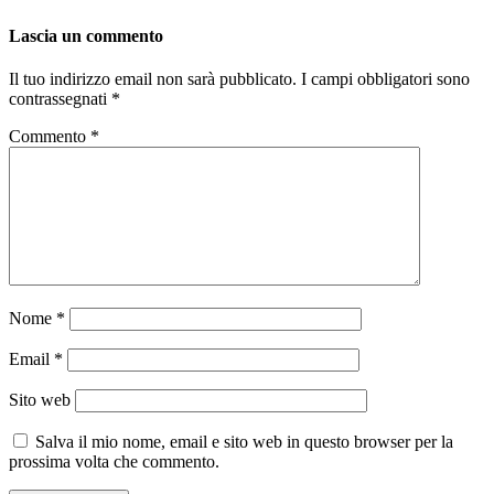
Lascia un commento
Il tuo indirizzo email non sarà pubblicato.
I campi obbligatori sono
contrassegnati
*
Commento
*
Nome
*
Email
*
Sito web
Salva il mio nome, email e sito web in questo browser per la
prossima volta che commento.