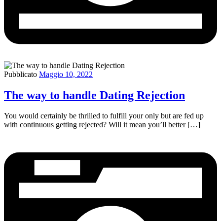
Pubblicato
Maggio 10, 2022
The way to handle Dating Rejection
You would certainly be thrilled to fulfill your only but are fed up
with continuous getting rejected? Will it mean you’ll better […]