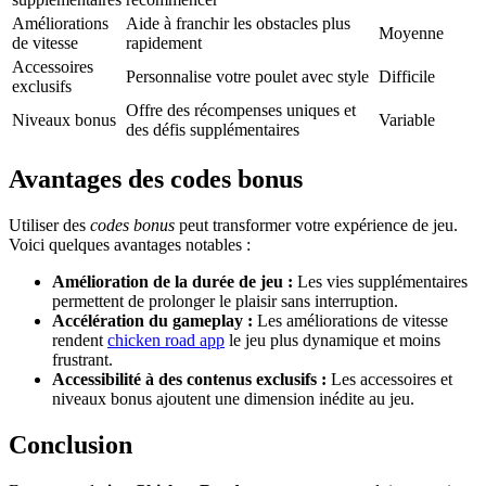
Améliorations
Aide à franchir les obstacles plus
Moyenne
de vitesse
rapidement
Accessoires
Personnalise votre poulet avec style
Difficile
exclusifs
Offre des récompenses uniques et
Niveaux bonus
Variable
des défis supplémentaires
Avantages des codes bonus
Utiliser des
codes bonus
peut transformer votre expérience de jeu.
Voici quelques avantages notables :
Amélioration de la durée de jeu :
Les vies supplémentaires
permettent de prolonger le plaisir sans interruption.
Accélération du gameplay :
Les améliorations de vitesse
rendent
chicken road app
le jeu plus dynamique et moins
frustrant.
Accessibilité à des contenus exclusifs :
Les accessoires et
niveaux bonus ajoutent une dimension inédite au jeu.
Conclusion